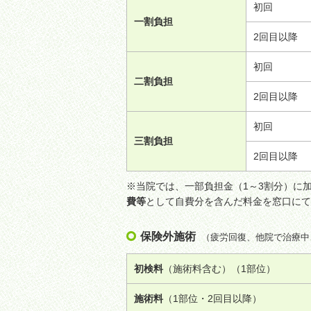
初回
一割負担
2回目以降
初回
二割負担
2回目以降
初回
三割負担
2回目以降
※当院では、一部負担金（1～3割分）に
費等
として自費分を含んだ料金を窓口にて
保険外施術
（疲労回復、他院で治療中
初検料
（施術料含む）（1部位）
施術料
（1部位・2回目以降）