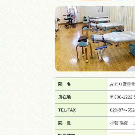
院 名
みどり野整
所在地
〒300-122
TEL/FAX
029-874-552
院 長
小菅 陽彦 